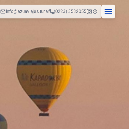
info@azuaviajes.tur.ar
(0223) 3532055