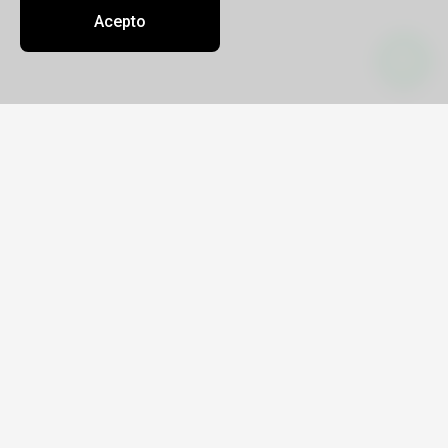
Acepto
Contacto
Sobre nosotros
Oficinas
info@azuaviajes.tur.ar
(0223) 3532055
GUADALUPE ORDOÑEZ
Legajo 16395
CUIT 27-27082743-3
Avenida Tejedor 244, Local 4
9 a 13.00 y 15.30 a 19.30 - Sabados 10 a 13
hs
Enlaces